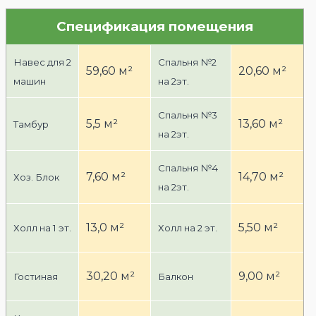
1
3
4
9
22
5
6
7
8
photo_2022-08-03_05-06-41 (2)
photo_2022-12-12_11-00-13 (2)
photo_2022-12-12_11-00-13
Спецификация помещения
Навес для 2
Спальня №2
59,60 м²
20,60 м²
машин
на 2эт.
Спальня №3
5,5 м²
13,60 м²
Тамбур
на 2эт.
Спальня №4
7,60 м²
14,70 м²
Хоз. Блок
на 2эт.
13,0 м²
5,50 м²
Холл на 1 эт.
Холл на 2 эт.
30,20 м²
9,00 м²
Гостиная
Балкон