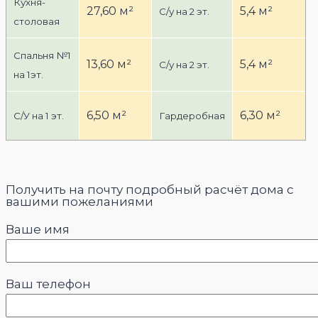
Кухня-
27,60 м²
5,4 м²
С/у на 2 эт.
столовая
Спальня №1
13,60 м²
5,4 м²
С/у на 2 эт.
на 1эт.
6,50 м²
6,30 м²
С/У на 1 эт.
Гардеробная
Получить на почту подробный расчёт дома с
вашими пожеланиями
Ваше имя
Ваш телефон