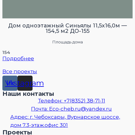
Дом одноэтажный Синьялы 11,5х16,0м —
154,5 м2 ДО-155
Площадь дома
154
Подробнее
Все проекты
Vk
Instagram
Наши контакты
Телефон: +7(8352) 38-71-11
Почта: Eco-cheb.ru@yandex.ru
Адрес: г. Чебоксары, Вурнарское шоссе,
дом 7.3-этаж.офис 301
Проекты