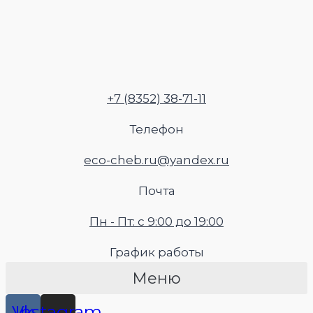
Перейти
к
содержимому
+7 (8352) 38-71-11
Телефон
eco-cheb.ru@yandex.ru
Почта
Пн - Пт: с 9:00 до 19:00
График работы
Меню
Vk
Instagram