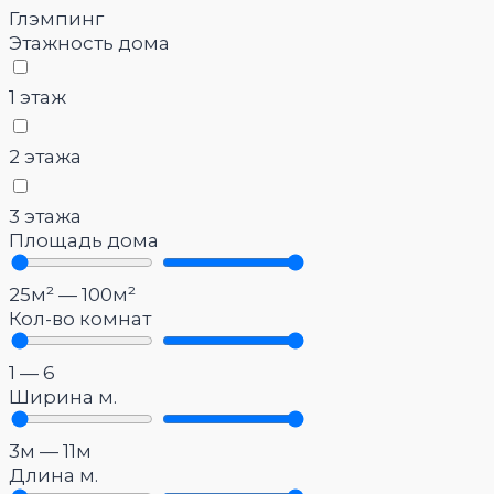
Глэмпинг
Этажность дома
1 этаж
2 этажа
3 этажа
Площадь дома
25
м²
—
100
м²
Кол-во комнат
1
—
6
Ширина м.
3
м
—
11
м
Длина м.