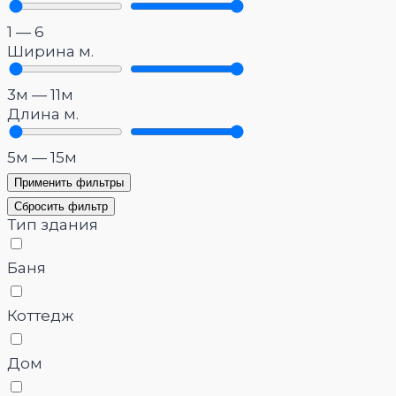
1
—
6
Ширина м.
3
м
—
11
м
Длина м.
5
м
—
15
м
Применить фильтры
Сбросить фильтр
Тип здания
Баня
Коттедж
Дом