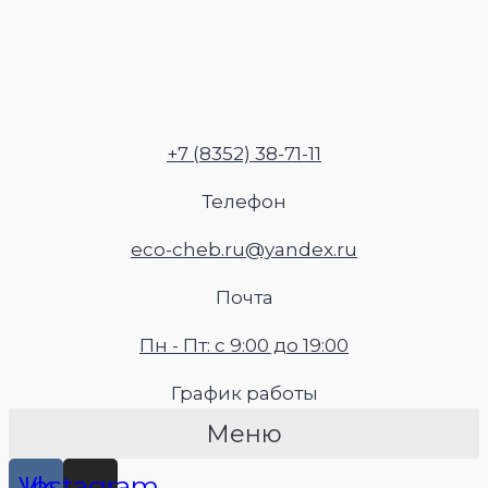
Перейти
к
содержимому
+7 (8352) 38-71-11
Телефон
eco-cheb.ru@yandex.ru
Почта
Пн - Пт: с 9:00 до 19:00
График работы
Меню
Vk
Instagram