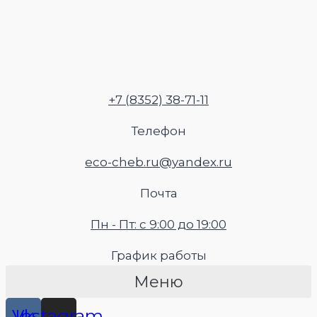
Перейти
к
содержимому
+7 (8352) 38-71-11
Телефон
eco-cheb.ru@yandex.ru
Почта
Пн - Пт: с 9:00 до 19:00
График работы
Меню
Vk
Instagram