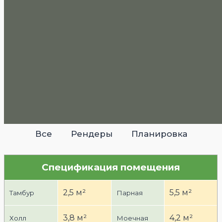
Все
Рендеры
Планировка
фасад 1
фасад 2
план1
Plan_1
Спецификация помещения
2,5 м²
5,5 м²
Тамбур
Парная
3,8 м²
4,2 м²
Холл
Моечная