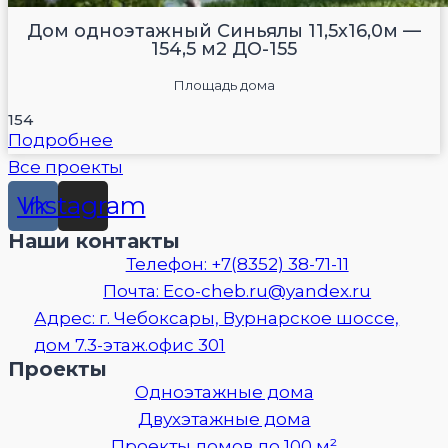
Дом одноэтажный Синьялы 11,5х16,0м —
154,5 м2 ДО-155
Площадь дома
154
Подробнее
Все проекты
Vk
Instagram
Наши контакты
Телефон: +7(8352) 38-71-11
Почта: Eco-cheb.ru@yandex.ru
Адрес: г. Чебоксары, Вурнарское шоссе,
дом 7.3-этаж.офис 301
Проекты
Одноэтажные дома
Двухэтажные дома
Проекты домов до 100 м²