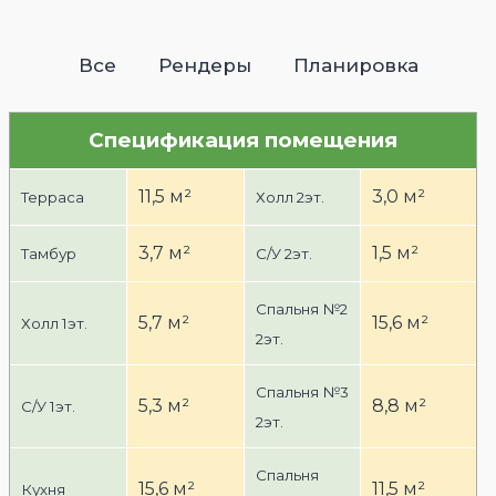
Все
Рендеры
Планировка
123_augit
124_augit
125_augit
126_augit
Спецификация помещения
11,5 м²
3,0 м²
Терраса
Холл 2эт.
3,7 м²
1,5 м²
Тамбур
С/У 2эт.
Спальня №2
5,7 м²
15,6 м²
Холл 1эт.
2эт.
Спальня №3
5,3 м²
8,8 м²
С/У 1эт.
2эт.
Спальня
15,6 м²
11,5 м²
Кухня