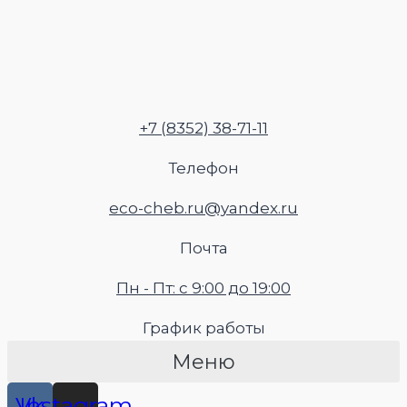
Перейти
к
содержимому
+7 (8352) 38-71-11
Телефон
eco-cheb.ru@yandex.ru
Почта
Пн - Пт: с 9:00 до 19:00
График работы
Меню
Vk
Instagram