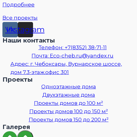
Подробнее
Все проекты
Vk
Instagram
Наши контакты
Телефон: +7(8352) 38-71-11
Почта: Eco-cheb.ru@yandex.ru
Адрес: г. Чебоксары, Вурнарское шоссе,
дом 7.3-этаж.офис 301
Проекты
Одноэтажные дома
Двухэтажные дома
Проекты домов до 100 м²
Проекты домов 100 до 150 м²
Проекты домов 150 до 200 м²
Галерея