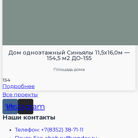
Дом одноэтажный Синьялы 11,5х16,0м —
154,5 м2 ДО-155
Площадь дома
154
Подробнее
Все проекты
Vk
Instagram
Наши контакты
Телефон: +7(8352) 38-71-11
Почта: Eco-cheb.ru@yandex.ru