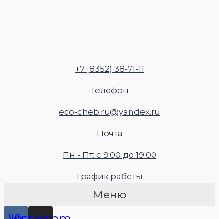
Перейти
к
содержимому
+7 (8352) 38-71-11
Телефон
eco-cheb.ru@yandex.ru
Почта
Пн - Пт: с 9:00 до 19:00
График работы
Меню
Vk
Instagram