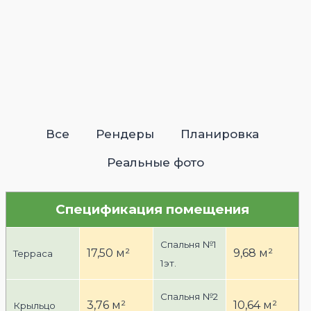
Все
Рендеры
Планировка
Реальные фото
4136_abramovit
4137_abramovit
4138_abramovit
4139_abramovit
4140_abramovit
4144_abramovit
4145_abramovit
4148_abramovit
4149_abramovit
4150_abramovit
4151_abramovit
4155_abramovit
4157_abramovit
4163_abramovit
4167_abramovit
Спецификация помещения
Спальня №1
17,50 м²
9,68 м²
Терраса
1эт.
Спальня №2
3,76 м²
10,64 м²
Крыльцо